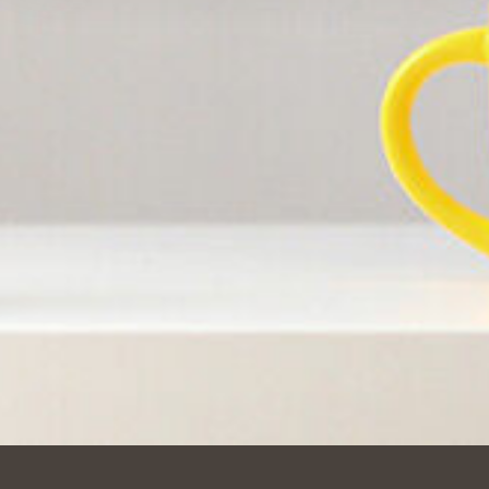
Améliorer votre expérience utilisateur, en
personnalisant vos fonctionnalités et en se souvenant de
vos choix.
Mesurer l'audience en suivant le nombre de visiteurs
et en comprenant comment vous arrivez sur notre site.
Proposer des offres et services personnalisés et en
suivre les performances. Partager des informations avec
les réseaux sociaux utilisés et vous permettre de
visualiser du contenu hébergé sur un site externe.