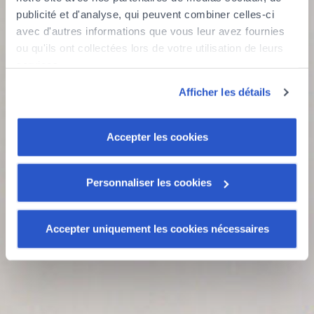
Know my capacity
publicité et d'analyse, qui peuvent combiner celles-ci
avec d'autres informations que vous leur avez fournies
ou qu'ils ont collectées lors de votre utilisation de leurs
Evaluate a project
services.
Découvrez notre politique de cookies :
Afficher les détails
https://www.foyer.lu/fr/info/information-relative-aux-
cookies/
Accepter les cookies
Vous avez la possibilité de retirer votre consentement à
tout moment en cliquant sur le lien "gestion des cookies"
en bas de page.
Personnaliser les cookies
Certains de ces cookies sont strictement nécessaires au
Accepter uniquement les cookies nécessaires
bon fonctionnement du site. Notez que si vous
désactivez des cookies utilisés ici, il se peut que
certaines fonctionnalités ou parties de ce site Web ne
soient plus normalement accessibles. D'autres sont
utilisés pour :