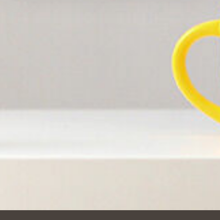
Améliorer votre expérience utilisateur, en
personnalisant vos fonctionnalités et en se souvenant de
vos choix.
Mesurer l'audience en suivant le nombre de visiteurs
et en comprenant comment vous arrivez sur notre site.
Proposer des offres et services personnalisés et en
suivre les performances. Partager des informations avec
les réseaux sociaux utilisés et vous permettre de
visualiser du contenu hébergé sur un site externe.