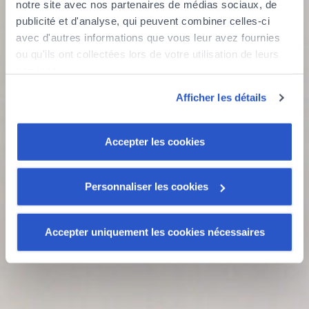
notre site avec nos partenaires de médias sociaux, de
Connaître ma capacité
publicité et d'analyse, qui peuvent combiner celles-ci
avec d'autres informations que vous leur avez fournies
ou qu'ils ont collectées lors de votre utilisation de leurs
Évaluer un achat
services.
Découvrez notre politique de cookies :
Afficher les détails
https://www.foyer.lu/fr/info/information-relative-aux-
cookies/
Accepter les cookies
Vous avez la possibilité de retirer votre consentement à
tout moment en cliquant sur le lien "gestion des cookies"
en bas de page.
Personnaliser les cookies
Certains de ces cookies sont strictement nécessaires au
Accepter uniquement les cookies nécessaires
bon fonctionnement du site. Notez que si vous
désactivez des cookies utilisés ici, il se peut que
certaines fonctionnalités ou parties de ce site Web ne
soient plus normalement accessibles. D'autres sont
utilisés pour :