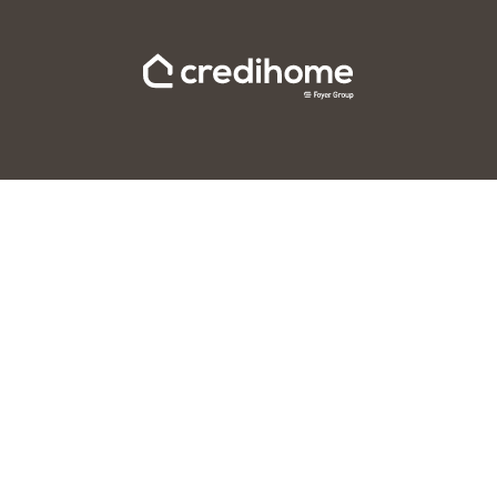
Accueil
Processus credihome
Partenaires credihome
Comprendre
Contenu
Estimer ma capacité
Taux expliqués
Durée du prêt
Taux actuels
Epargne logement